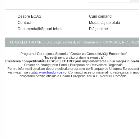
Despre ECAS
Cum comand
Contact
Modalități de plată
Documentații/Suport tehnic
Plăți online
ECAS ELECTRO SRL - Bucureşti, sector 4, str. Cornelia nr.7, CP 040181, R.C. J40/
Programul Operațional Sectorial “Creșterea Competitivității Economice”
“Investiții pentru viitorul dumneavoastră”
Creșterea competitivității ECAS ELECTRO prin implementarea unui magazin on-li
Proiect co-finanțat prin Fondul European de Dezvoltare Regională.
Pentru informații detaliate despre celelalte programe co-finanțate de Uniunea Europeană
vă invităm să vizitați
www.fonduri-ue.ro
. Conținutul acestui material nu reprezintă în mo
obligatoriu poziția oficială a Uniunii Europene sau a Guvernului României.