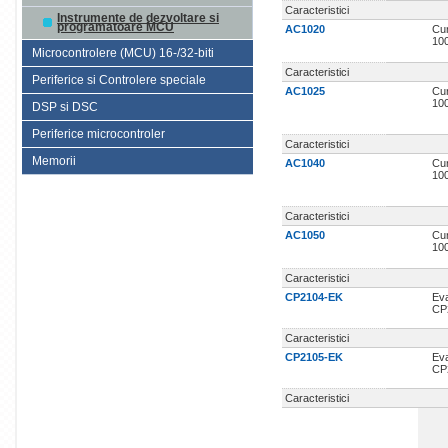
Caracteristici
Instrumente de dezvoltare si
programatoare MCU
AC1020
Cur
10
Microcontrolere (MCU) 16-/32-biti
Caracteristici
Periferice si Controlere speciale
AC1025
Cur
10
DSP si DSC
Periferice microcontroler
Caracteristici
Memorii
AC1040
Cur
10
Caracteristici
AC1050
Cur
10
Caracteristici
CP2104-EK
Eva
CP
Caracteristici
CP2105-EK
Eva
CP
Caracteristici