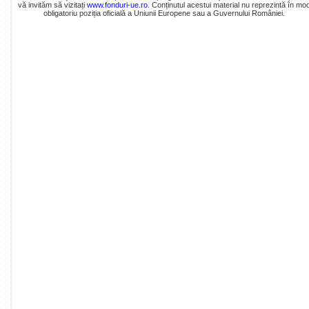
vă invităm să vizitați
www.fonduri-ue.ro
. Conținutul acestui material nu reprezintă în mo
obligatoriu poziția oficială a Uniunii Europene sau a Guvernului României.