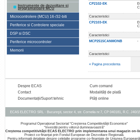
CP2102-EK
Ev
Instrumente de dezvoltare si
C
programatoare MCU
Microcontrolere (MCU) 16-/32-biti
Caracteristici
CP2103-EK
Ev
Periferice si Controlere speciale
C
DSP si DSC
Caracteristici
MCP2515CANMONB
-
Periferice microcontroler
Memorii
Caracteristici
« Pagina precedenta
Despre ECAS
Cum comand
Contact
Modalități de plată
Documentații/Suport tehnic
Plăți online
ECAS ELECTRO SRL - Bucureşti, sector 4, str. Cornelia nr.7, CP 040181, R.C. J40/
Programul Operațional Sectorial “Creșterea Competitivității Economice”
“Investiții pentru viitorul dumneavoastră”
Creșterea competitivității ECAS ELECTRO prin implementarea unui magazin on-li
Proiect co-finanțat prin Fondul European de Dezvoltare Regională.
Pentru informații detaliate despre celelalte programe co-finanțate de Uniunea Europeană