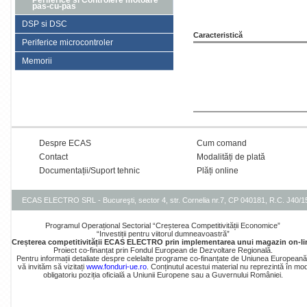
Periferice si Controlere motoare
pas-cu-pas
DSP si DSC
Caracteristică
Periferice microcontroler
Memorii
Despre ECAS
Cum comand
Contact
Modalități de plată
Documentații/Suport tehnic
Plăți online
ECAS ELECTRO SRL - Bucureşti, sector 4, str. Cornelia nr.7, CP 040181, R.C. J40/
Programul Operațional Sectorial “Creșterea Competitivității Economice”
“Investiții pentru viitorul dumneavoastră”
Creșterea competitivității ECAS ELECTRO prin implementarea unui magazin on-li
Proiect co-finanțat prin Fondul European de Dezvoltare Regională.
Pentru informații detaliate despre celelalte programe co-finanțate de Uniunea Europeană
vă invităm să vizitați
www.fonduri-ue.ro
. Conținutul acestui material nu reprezintă în mo
obligatoriu poziția oficială a Uniunii Europene sau a Guvernului României.