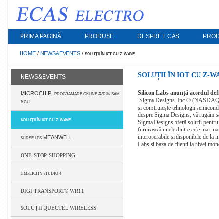
PRIMA PAGINĂ
PRODUSE
DESPRE ECAS
PROD
HOME
/
NEWS&EVENTS
/
SOLUȚII ÎN IOT CU Z-WAVE
COMPONENTE PASIVE,
APARATE & DI
SOLUȚII ÎN IOT CU Z-W
NEWS&EVENTS
ELECTROMECANICE
Surse cu comutare 
Silicon Labs anunță acordul defi
MICROCHIP:
Incarcatoare, Mod
PROGRAMARE ONLINE AVR® / SAM
Sigma Designs, Inc.® (NASDAQ: SIG
Rezistoare, Trimere, Potentiometre, Condensatoare
MCU
și construiește tehnologii semicondu
Sisteme de masurar
comunicatie wirele
despre Sigma Designs, vă rugăm să 
Bobine, Transformatoare, Cristale cuart, Rezonatoare
imprimare OEM
SOLUȚII ÎN IOT CU Z-WAVE
Sigma Designs oferă soluții pentru 
Sigurante, Comutatoare, Relee
furnizează unele dintre cele mai ma
Literatura tehnica 
interoperabile și disponibile de la 
MEANWELL
SURSE LPS
Sonde de test, Pini de contact, Conectori, Blocuri
Labs și baza de clienți la nivel mon
Motoare & Controle
terminale
ONE-STOP-SHOPPING
Iluminare cu LED
Cabluri, Placi de circuit imprimat, Carcase, Materiale
de montare, Radiatoare
Electro-chimice
SIMPLICITY STUDIO 4
Electroacustice, Indicatoare luminoase
Baterii, Baterii rei
DIGI TRANSPORT® WR11
Echipamente de lipi
Unelte de mana
SOLUȚII QUECTEL WIRELESS