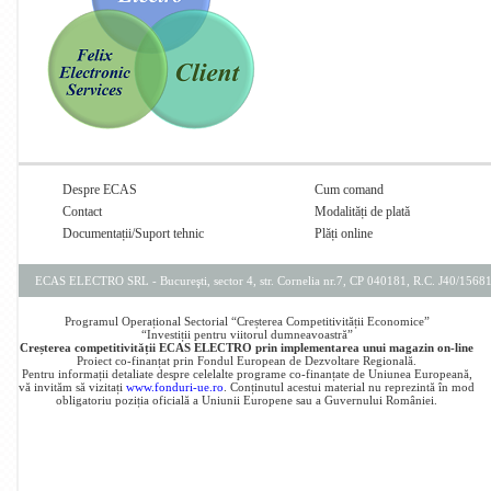
Despre ECAS
Cum comand
Contact
Modalități de plată
Documentații/Suport tehnic
Plăți online
ECAS ELECTRO SRL - Bucureşti, sector 4, str. Cornelia nr.7, CP 040181, R.C. J40/156
Programul Operațional Sectorial “Creșterea Competitivității Economice”
“Investiții pentru viitorul dumneavoastră”
Creșterea competitivității ECAS ELECTRO prin implementarea unui magazin on-line
Proiect co-finanțat prin Fondul European de Dezvoltare Regională.
Pentru informații detaliate despre celelalte programe co-finanțate de Uniunea Europeană,
vă invităm să vizitați
www.fonduri-ue.ro
. Conținutul acestui material nu reprezintă în mod
obligatoriu poziția oficială a Uniunii Europene sau a Guvernului României.