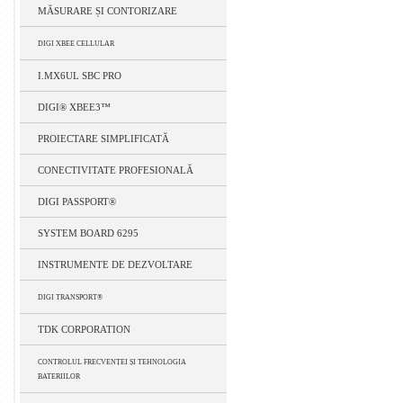
MĂSURARE ȘI CONTORIZARE
DIGI XBEE CELLULAR
I.MX6UL SBC PRO
DIGI® XBEE3™
PROIECTARE SIMPLIFICATĂ
CONECTIVITATE PROFESIONALĂ
DIGI PASSPORT®
SYSTEM BOARD 6295
INSTRUMENTE DE DEZVOLTARE
DIGI TRANSPORT®
TDK CORPORATION
CONTROLUL FRECVENȚEI ȘI TEHNOLOGIA
BATERIILOR