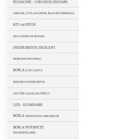
PICOSCOPE - USB OSCILOSCOAPE
CARCASE, CUTII, DULAPURI, BLOCURI TERMINALE
KIT
EPCOS
-URI
DIGI CONNECT® SENZOR+
INSTRUMENTE DIGILENT
MOBILIER INDUSTRIAL
BOPLA
CUTII UL94V-0
SENZORI ȘI INSTRUMENTE
-URI
-URI
LED
COLOR LED
UV
LED - ILUMINARE
BOPLA
TEHNOLOGIA CARCASELOR
BOPLA INTERFEȚE
OM-MAȘINĂ (HMI)