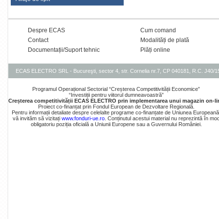
Despre ECAS
Cum comand
Contact
Modalități de plată
Documentații/Suport tehnic
Plăți online
ECAS ELECTRO SRL - Bucureşti, sector 4, str. Cornelia nr.7, CP 040181, R.C. J40/
Programul Operațional Sectorial “Creșterea Competitivității Economice”
“Investiții pentru viitorul dumneavoastră”
Creșterea competitivității ECAS ELECTRO prin implementarea unui magazin on-li
Proiect co-finanțat prin Fondul European de Dezvoltare Regională.
Pentru informații detaliate despre celelalte programe co-finanțate de Uniunea Europeană
vă invităm să vizitați
www.fonduri-ue.ro
. Conținutul acestui material nu reprezintă în mo
obligatoriu poziția oficială a Uniunii Europene sau a Guvernului României.